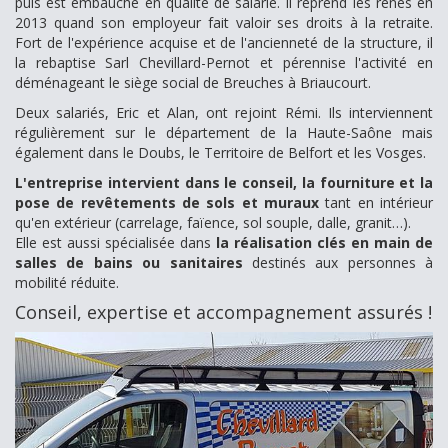
puis est embauché en qualité de salarié. Il reprend les rênes en
2013 quand son employeur fait valoir ses droits à la retraite.
Fort de l'expérience acquise et de l'ancienneté de la structure, il
la rebaptise Sarl Chevillard-Pernot et pérennise l'activité en
déménageant le siège social de Breuches à Briaucourt.
Deux salariés, Eric et Alan, ont rejoint Rémi. Ils interviennent
régulièrement sur le département de la Haute-Saône mais
également dans le Doubs, le Territoire de Belfort et les Vosges.
L'entreprise intervient dans le conseil, la fourniture et la
pose de revêtements de sols et muraux
tant en intérieur
qu'en extérieur (carrelage, faïence, sol souple, dalle, granit…).
Elle est aussi spécialisée dans
la réalisation clés en main de
salles de bains ou sanitaires
destinés aux personnes à
mobilité réduite.
Conseil, expertise et accompagnement assurés !